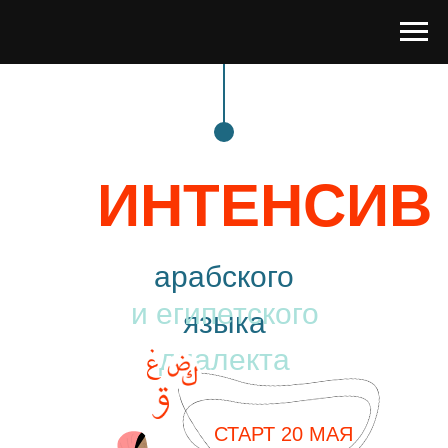
ИНТЕНСИВ
арабского
и египетского
языка
диалекта
СТАРТ 20 МАЯ