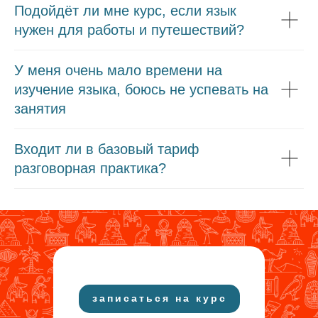
Подойдёт ли мне курс, если язык
нужен для работы и путешествий?
 концу недели Вы не сдаете 2
У меня очень мало времени на
х задания, то покидаете курс.
изучение языка, боюсь не успевать на
Нет, эффективно! Бросьте себе
занятия
ов и не ищите отговорок.
Входит ли в базовый тариф
разговорная практика?
записаться на курс