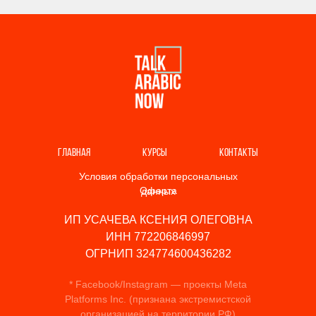
ГЛАВНАЯ
КУРСЫ
КОНТАКТЫ
Условия обработки персональных
Оферта
данных
ИП УСАЧЕВА КСЕНИЯ ОЛЕГОВНА
ИНН 772206846997
ОГРНИП 324774600436282
* Facebook/Instagram — проекты Meta
Platforms Inc. (признана экстремистской
организацией на территории РФ)