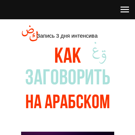
Запись 3 дня интенсива
Как
заговорить
на арабском